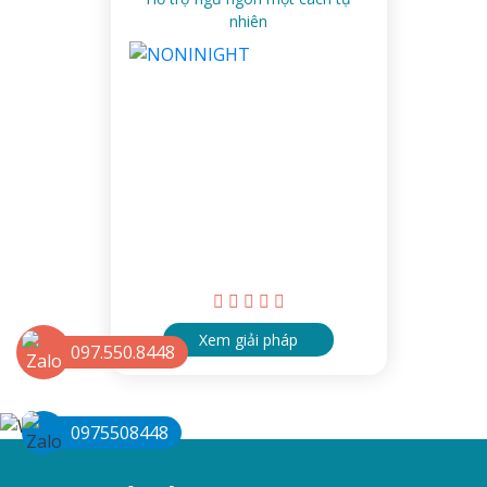
nhiên
Xem giải pháp
097.550.8448
0975508448