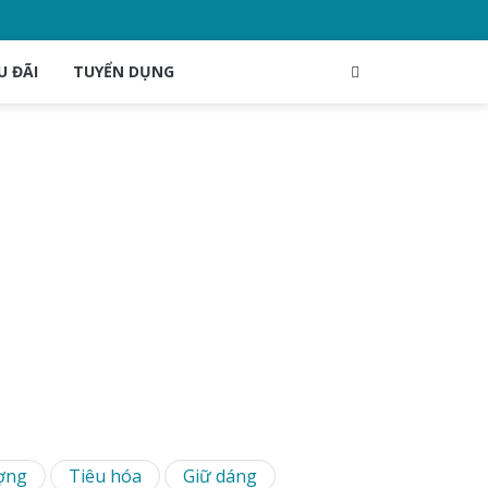
U ĐÃI
TUYỂN DỤNG
ợng
Tiêu hóa
Giữ dáng