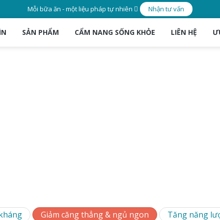
Mỗi bữa ăn - một liệu pháp tự nhiên
Nhận tư vấn
ÌN
SẢN PHẨM
CẨM NANG SỐNG KHỎE
LIÊN HỆ
Ư
 kháng
Giảm căng thẳng & ngủ ngon
Tăng năng lư