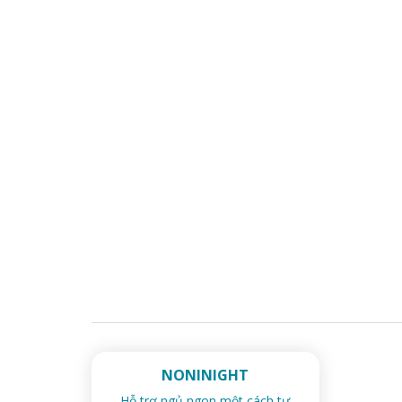
NONINIGHT
Hỗ trợ ngủ ngon một cách tự