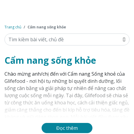
Trang chủ
Cẩm nang sống khỏe
Cẩm nang sống khỏe
Chào mừng anh/chị đến với Cẩm nang Sống khoẻ của
Glifefood - nơi hội tụ những bí quyết dinh dưỡng, lối
sống cân bằng và giải pháp tự nhiên để nâng cao chất
lượng cuộc sống mỗi ngày. Tại đây, Glifefood sẽ chia sẻ
từ công thức ăn uống khoa học, cách cải thiện giấc ngủ,
giảm căng thẳng cho đến bí kíp hỗ trợ tiêu hóa, tăng đề
kháng và giữ dáng thon gọn. Mỗi bài viết đều được xây
dựng dựa trên sứ mệnh “Chung tay kết nối thiên nhiên
Đọc thêm
– cho cuộc sống xanh”, mang đến cho anh/chị kiến thức