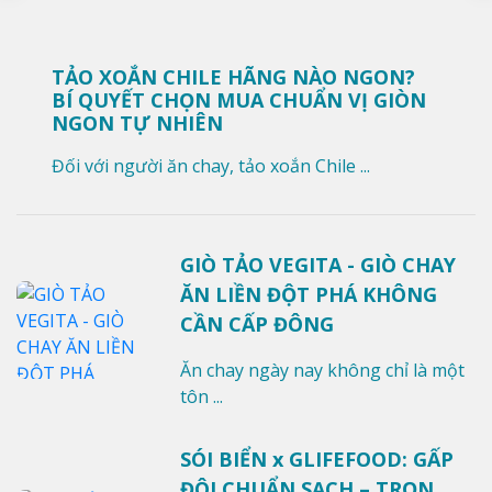
TẢO XOẮN CHILE HÃNG NÀO NGON?
BÍ QUYẾT CHỌN MUA CHUẨN VỊ GIÒN
NGON TỰ NHIÊN
Đối với người ăn chay, tảo xoắn Chile ...
GIÒ TẢO VEGITA - GIÒ CHAY
ĂN LIỀN ĐỘT PHÁ KHÔNG
CẦN CẤP ĐÔNG
Ăn chay ngày nay không chỉ là một
tôn ...
SÓI BIỂN x GLIFEFOOD: GẤP
ĐÔI CHUẨN SẠCH – TRỌN