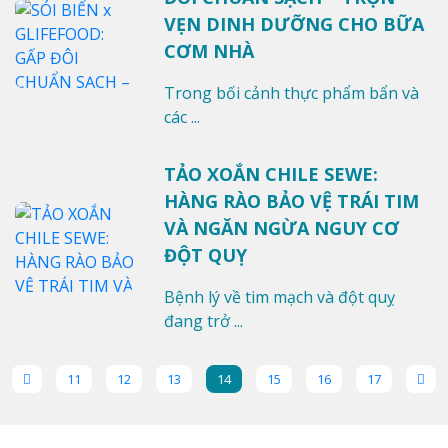
VẸN DINH DƯỠNG CHO BỮA
CƠM NHÀ
Trong bối cảnh thực phẩm bẩn và
các ...
TẢO XOẮN CHILE SEWE:
HÀNG RÀO BẢO VỆ TRÁI TIM
VÀ NGĂN NGỪA NGUY CƠ
ĐỘT QUỴ
Bệnh lý về tim mạch và đột quỵ
đang trở ...
(current)
11
12
13
14
15
16
17